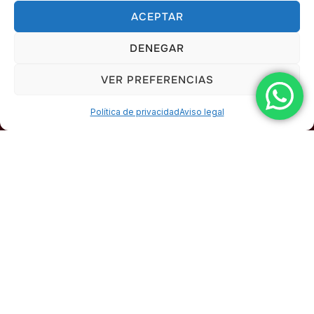
ACEPTAR
DENEGAR
VER PREFERENCIAS
Política de privacidad
Aviso legal
Alquiler de Escenarios y Tarimas en
Cádiz – AlquilerSonidoCádiz
En
AlquilerSonidoCádiz
somos especialistas en el
alquiler de escenarios y tarimas
para todo tipo de
eventos en la provincia de Cádiz. Ofrecemos soluciones
profesionales adaptadas a las necesidades de cada
cliente, garantizando la máxima seguridad, estabilidad y
estética en cada montaje.