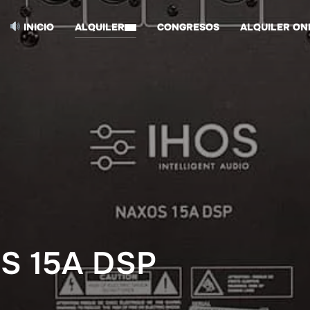
INICIO
ALQUILER
CONGRESOS
ALQUILER ON
S 15A DSP