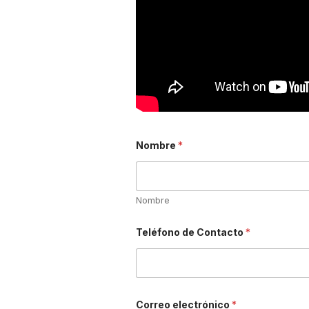
Nombre
*
Nombre
T
Teléfono de Contacto
*
e
l
é
f
o
n
o
Correo electrónico
*