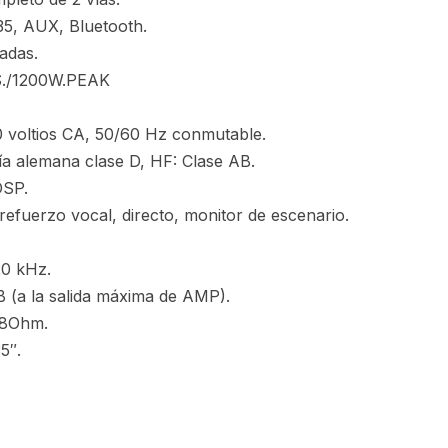
35, AUX, Bluetooth.
adas.
MS./1200W.PEAK
0 voltios CA, 50/60 Hz conmutable.
ría alemana clase D, HF: Clase AB.
DSP.
efuerzo vocal, directo, monitor de escenario.
20 kHz.
B (a la salida máxima de AMP).
 8Ohm.
5″.