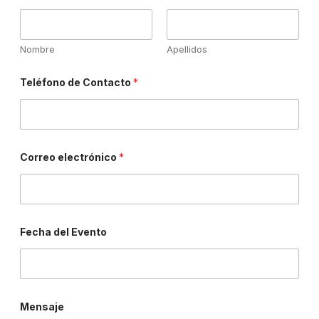
Nombre
Apellidos
*
Teléfono de Contacto
*
E
v
e
n
t
o
T
Correo electrónico
*
e
l
é
f
o
n
Fecha del Evento
o
Mensaje