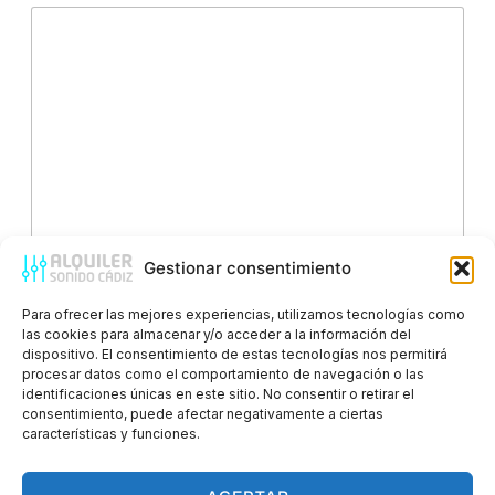
Gestionar consentimiento
Acuerdo RGPD
*
Para ofrecer las mejores experiencias, utilizamos tecnologías como
Doy mi consentimiento para que esta web almacene la
las cookies para almacenar y/o acceder a la información del
información que envío para que puedan responder a
dispositivo. El consentimiento de estas tecnologías nos permitirá
mi petición.
procesar datos como el comportamiento de navegación o las
identificaciones únicas en este sitio. No consentir o retirar el
consentimiento, puede afectar negativamente a ciertas
ENVIAR
características y funciones.