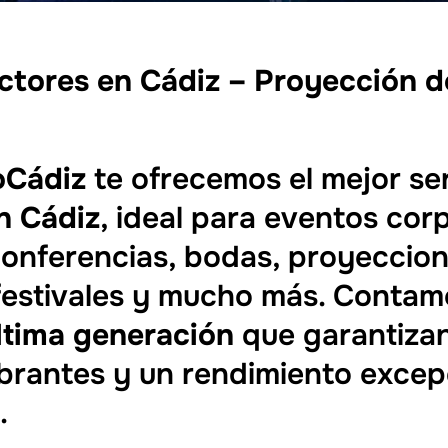
ctores en Cádiz – Proyección d
oCádiz
te ofrecemos el mejor se
n Cádiz
, ideal para eventos cor
onferencias, bodas, proyecciones
 festivales y mucho más. Conta
ltima generación
que garantiza
vibrantes y un rendimiento excep
.