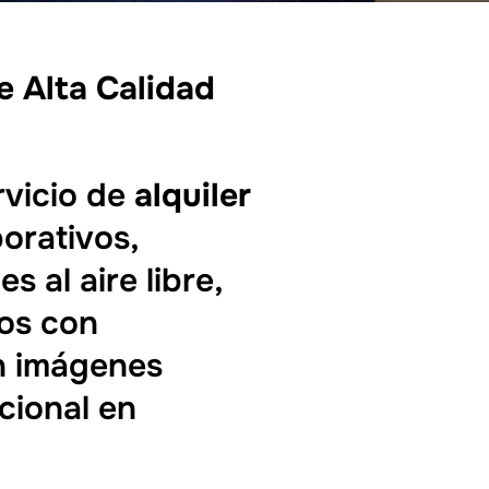
e Alta Calidad
rvicio de
alquiler
porativos,
 al aire libre,
mos con
n imágenes
cional en