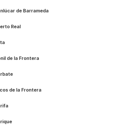
anlúcar de Barrameda
erto Real
ota
nil de la Frontera
arbate
cos de la Frontera
rifa
brique