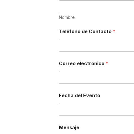
Nombre
Teléfono de Contacto
*
Correo electrónico
*
d
Fecha del Evento
e
l
F
e
c
h
Mensaje
a