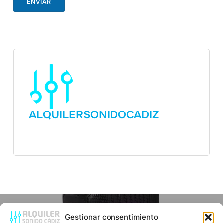
ENVIAR
ALQUILERSONIDOCADIZ
Gestionar consentimiento
Publicación Anterior