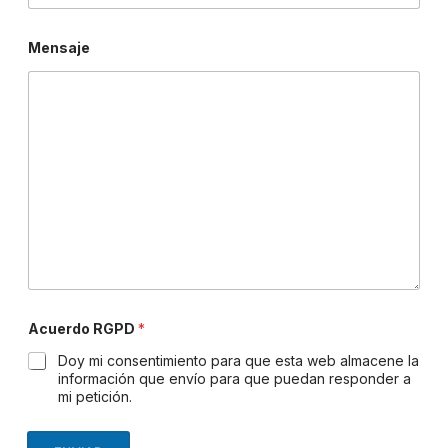
R
Mensaje
G
P
D
*
*
Acuerdo RGPD
*
Doy mi consentimiento para que esta web almacene la
información que envío para que puedan responder a
mi petición.