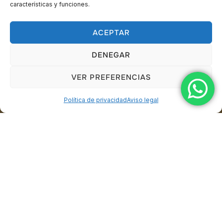
características y funciones.
ACEPTAR
DENEGAR
VER PREFERENCIAS
Política de privacidad
Aviso legal
Alquiler de Máquinas de Efectos en Cádiz
– AlquilerSonidoCádiz
En
AlquilerSonidoCádiz
ofrecemos un servicio completo
de
alquiler de máquinas de efectos especiales
para
todo tipo de eventos en la provincia de Cádiz. Disponemos
de una amplia variedad de equipos para crear ambientes