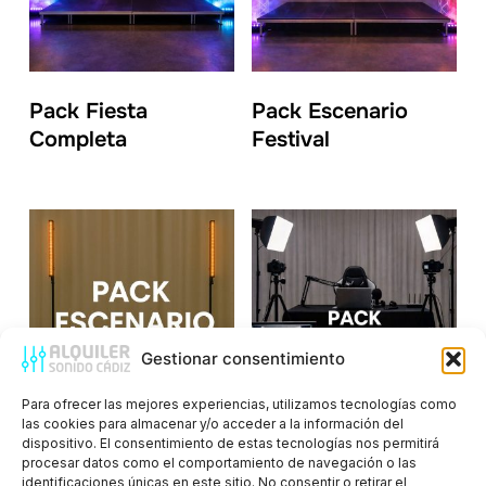
Pack Fiesta
Pack Escenario
Completa
Festival
Gestionar consentimiento
Para ofrecer las mejores experiencias, utilizamos tecnologías como
las cookies para almacenar y/o acceder a la información del
dispositivo. El consentimiento de estas tecnologías nos permitirá
Pack Escenario
Pack Streaming
procesar datos como el comportamiento de navegación o las
Básico
Profesional
identificaciones únicas en este sitio. No consentir o retirar el