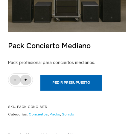
Pack Concierto Mediano
Pack profesional para conciertos medianos.
Pack
-
+
PEDIR PRESUPUESTO
Concierto
Mediano
cantidad
SKU:
PACK-CONC-MED
Categorías:
Conciertos
,
Packs
,
Sonido