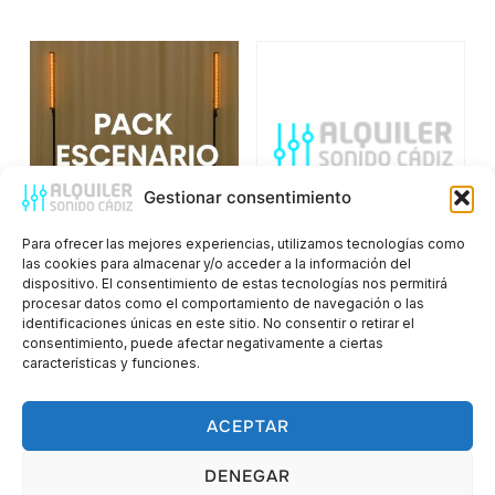
Gestionar consentimiento
Para ofrecer las mejores experiencias, utilizamos tecnologías como
las cookies para almacenar y/o acceder a la información del
dispositivo. El consentimiento de estas tecnologías nos permitirá
Pack Escenario
Pack Iluminación
procesar datos como el comportamiento de navegación o las
Básico
Básica
identificaciones únicas en este sitio. No consentir o retirar el
consentimiento, puede afectar negativamente a ciertas
características y funciones.
ACEPTAR
Política de cookies
Política de privacidad
DENEGAR
Aviso legal