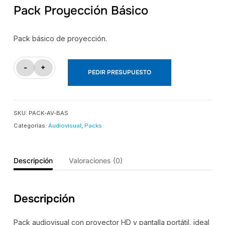
Pack Proyección Básico
Pack básico de proyección.
Pack
-
+
PEDIR PRESUPUESTO
Proyección
Básico
cantidad
SKU:
PACK-AV-BAS
Categorías:
Audiovisual
,
Packs
Descripción
Valoraciones (0)
Descripción
Pack audiovisual con proyector HD y pantalla portátil, ideal