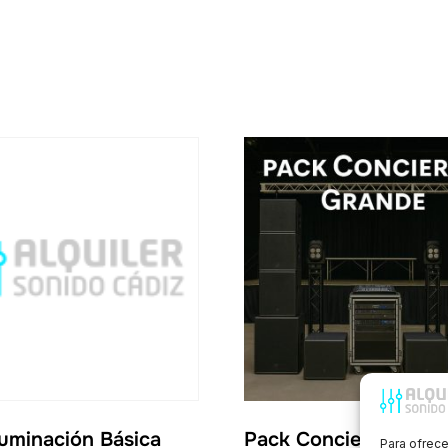
luminación Básica
Pack Concierto Gran
Para ofrece