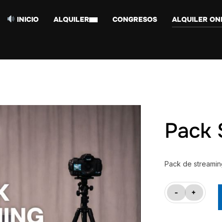
INICIO
ALQUILER
CONGRESOS
ALQUILER ON
Pack 
Pack de streamin
Pack
-
+
Streaming
Básico