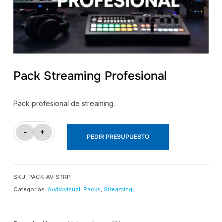
Pack Streaming Profesional
Pack profesional de streaming.
Pack
-
+
PEDIR PRESUPUESTO
Streaming
Profesional
cantidad
SKU:
PACK-AV-STRP
Categorías:
Audiovisual
,
Packs
,
Streaming